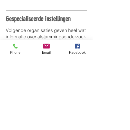
Gespecialiseerde instellingen
Volgende organisaties geven heel wat
informatie over afstammingsonderzoek
en over een omkadering daarbij :
Phone
Email
Facebook
Site "Kinderen van Save"
Site
met talrijke nuttige inlichtingen
over afstammingsonderzoek door
koloniale metissen.
Vlaams Centrum voor Adoptie (
VCA
)
Hallepoortlaan 27, B-1060 Brussel
E-mail:
adoptie@kindengezin.be
Vlaams Centrum voor Adoptie (
VCA
)
Hallepoortlaan 27, B-1060 Brussel
E-mail:
adoptie@kindengezin.be